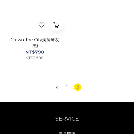
Crown The City洞洞球衣
(黑)
NT$790
NT$2,580
1
2
SERVICE