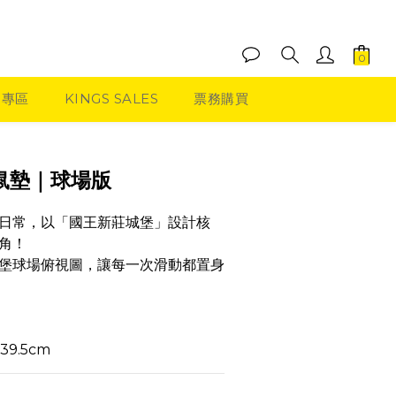
品專區
KINGS SALES
票務購買
立即購買
滑鼠墊｜球場版
日常，以「國王新莊城堡」設計核
角！
堡球場俯視圖，讓每一次滑動都置身
39.5cm