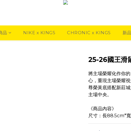
商品
NIKE x KINGS
CHRONIC x KINGS
新
25-26國王
將主場榮耀化作你的
心，重現主場榮耀視
尊榮黃底搭配新莊城
主場中央。
《商品內容》
尺寸：長88.5cm*寬