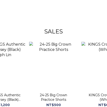
SALES
GS Authentic
24-25 Big Crown
KINGS Cro
sey (Black)
Practice Shorts
(Whi
ph Lin
1,200
NT$500
NT$