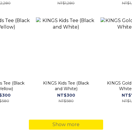
2,280
NT$1,280
NT$1
s Tee (Black
KINGS Kids Tee (Black
KINGS Gold 
Yellow)
and White)
White
$300
NT$300
NT$
$580
NT$580
NT$1
Show more