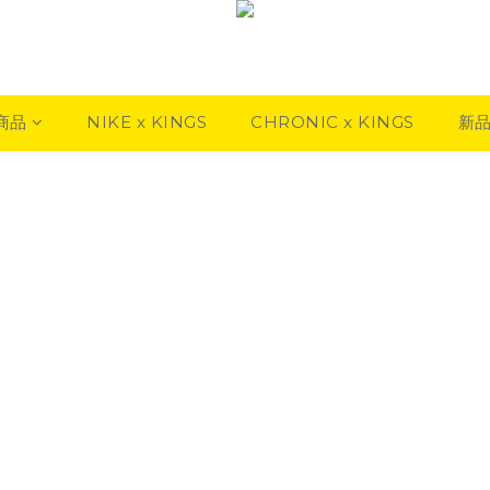
商品
NIKE x KINGS
CHRONIC x KINGS
新