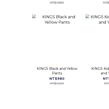
NT$1,580
NT$
KINGS Black and Yellow
KINGS Kid
Pants
and 
NT$980
NT
NT$1,200
NT