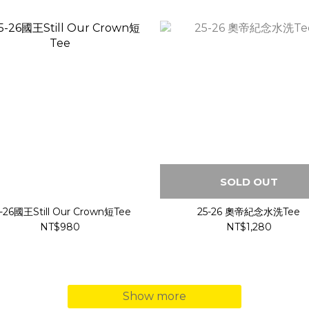
SOLD OUT
-26國王Still Our Crown短Tee
25-26 奧帝紀念水洗Tee
NT$980
NT$1,280
Show more