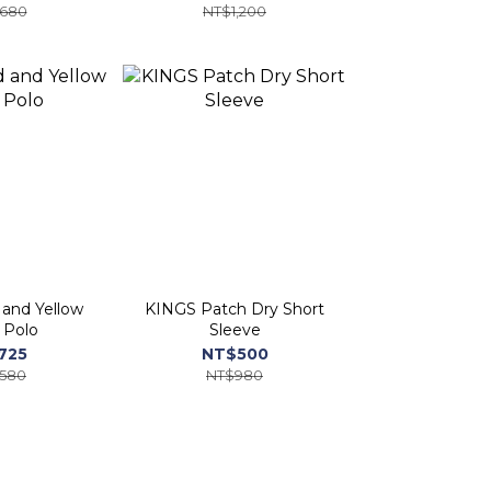
,680
NT$1,200
and Yellow
KINGS Patch Dry Short
 Polo
Sleeve
725
NT$500
,580
NT$980