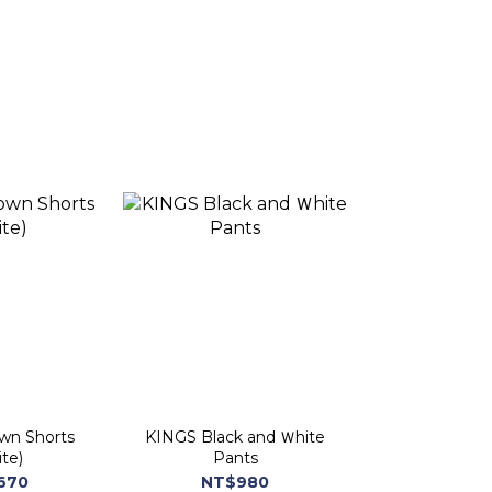
wn Shorts
KINGS Black and Ｗhite
te)
Pants
670
NT$980