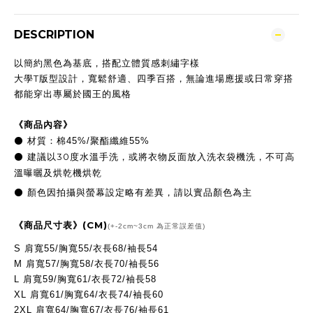
DESCRIPTION
以簡約黑色為基底，搭配立體質感刺繡字樣
大學T版型設計，寬鬆舒適、四季百搭，無論進場應援或日常穿搭
都能穿出專屬於國王的風格
《商品內容》
⚫
材質：棉45%/聚酯纖維55%
30
⚫
建議以
度水溫手洗，或將衣物反面放入洗衣袋機洗，不可高
溫曝曬及烘乾機烘乾
顏色因拍攝與螢幕設定略有差異，請以實品顏色為主
⚫
(CM)
《商品尺寸表》
(+-2cm~3cm 為正常誤差值)
S 肩寬55/胸寬55/衣長68/袖長54
M
肩寬57/
胸寬58/衣長70/袖長56
L
肩寬59/
胸寬61/衣長72/袖長58
XL
肩寬61/
胸寬64/衣長74/袖長60
2XL
肩寬64/
胸寬67/衣長76/袖長61