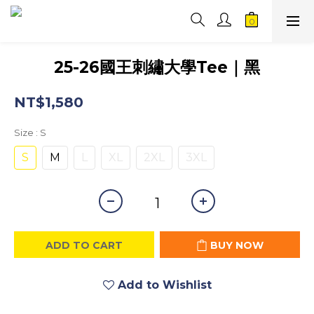
25-26國王刺繡大學Tee｜黑
NT$1,580
Size
: S
S
M
L
XL
2XL
3XL
ADD TO CART
BUY NOW
Add to Wishlist