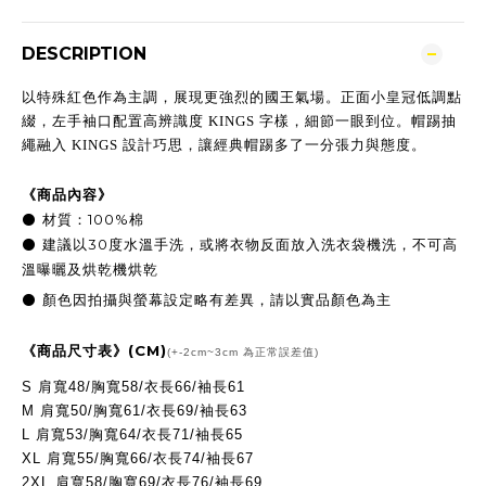
DESCRIPTION
以特殊紅色作為主調，展現更強烈的國王氣場。正面小皇冠低調點
綴，左手袖口配置高辨識度 KINGS 字樣，細節一眼到位。帽踢抽
繩融入 KINGS 設計巧思，讓經典帽踢多了一分張力與態度。
《商品內容》
100%
⚫
材質：
棉
30
⚫
建議以
度水溫手洗，或將衣物反面放入洗衣袋機洗，不可高
溫曝曬及烘乾機烘乾
顏色因拍攝與螢幕設定略有差異，請以實品顏色為主
⚫
(CM)
《商品尺寸表》
(+-2cm~3cm 為正常誤差值)
S 肩寬48/胸寬58/衣長66/袖長61
M
肩寬50/胸寬61/衣長69/袖長63
L
肩寬53/胸寬64/衣長71/袖長65
XL
肩寬55/胸寬66/衣長74/袖長67
2XL
肩寬58/胸寬69/衣長76/袖長69