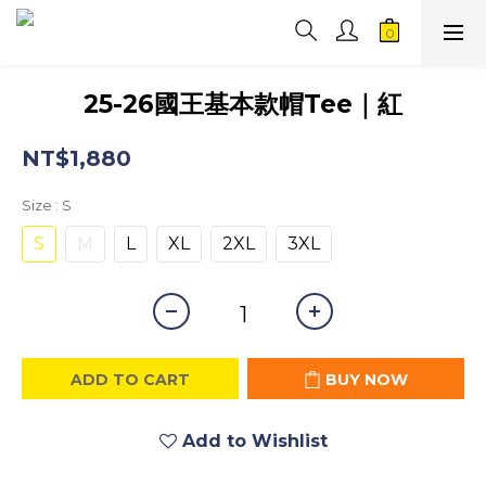
25-26國王基本款帽Tee｜紅
NT$1,880
Size
: S
S
M
L
XL
2XL
3XL
ADD TO CART
BUY NOW
Add to Wishlist