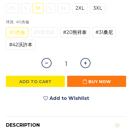
XS
S
M
L
XL
2XL
3XL
球員
: #0杰倫
#0杰倫
#9李愷諺
#20熊祥泰
#31桑尼
#42沃許本
ADD TO CART
BUY NOW
Add to Wishlist
DESCRIPTION