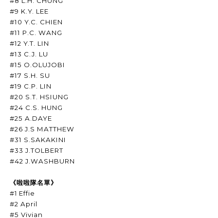
#8 L.H. CHUNG
#9 K.Y. LEE
#10 Y.C. CHIEN
#11 P.C. WANG
#12 Y.T. LIN
#13 C.J. LU
#15 O.OLUJOBI
#17 S.H. SU
#19 C.P. LIN
#20 S.T. HSIUNG
#24 C.S. HUNG
#25 A.DAYE
#26 J.S MATTHEW
#31 S.SAKAKINI
#33 J.TOLBERT
#42 J.WASHBURN
《啦啦隊名單》
#1
Effie
#2 April
#5 Vivian