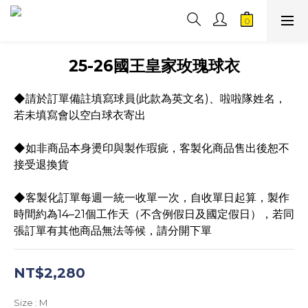
25-26國王皇家玫瑰球衣
◆請於訂單備註填寫球員(此款為英文名)、啦啦隊姓名，
若未填寫會以空白球衣寄出
◆如非商品本身燙印與製作瑕疵，客製化商品售出後恕不
接受退換貨
◆客製化訂單每週一統一收單一次，自收單日起算，製作
時間約為14–21個工作天（不含例假日及國定假日），若同
張訂單有其他商品無法等候，請分開下單
NT$2,280
Size
: M