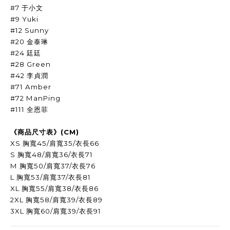
#7 于小文
#9 Yuki
#12 Sunny
#20 金泰琳
#24 廷廷
#28 Green
#42 李貞潤
#71 Amber
#72 ManPing
#111 全恩菲
《商品尺寸表》
(CM)
XS
胸寬
45/
肩寬
35/
衣長
66
S
胸寬
48/
肩寬
36/
衣長
71
M
胸寬
50/
肩寬
37/
衣長
76
L
胸寬
53/
肩寬
37/
衣長
81
XL
胸寬
55/
肩寬
38/
衣長
86
2XL
胸寬
58/
肩寬
39/
衣長
89
3XL 胸寬60/肩寬39/衣長91