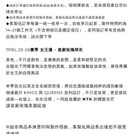
、啦啦隊姓名，若未填寫會以空白
◆
請於訂單備註填寫球員
(
此款為英文名
)
球衣寄出
◆
如非商品本身燙印與製作瑕疵，客製化商品售出後恕不接受退換貨
客製化訂單每週一統一收單一次，自收單日起算，製作時間約為
◆
14–21個工作天（不含例假日及國定假日），
若同張訂單有其他商
品無法等候，請分開下單
TPBL 25-26
賽季 女王週 - 皇家玫瑰球衣
黃色，不只是顏色，是優雅的姿態，是柔和卻堅定的光
在陽光下閃耀著無法忽視的貴氣，如黃玫瑰般綻放喜悅，展現專屬
於女王的自我風采
本季首次以
英文全名縮寫
登場，將信念濃縮成最純粹的識別象徵
側邊裁片
KINGS 與 QUEENS 並列設計
，不只是並肩，更是彼此
成就—在場上、在生活裡，一同綻放屬於
NTK
的耀眼光芒
讓皇家玫瑰美麗綻放
※如非商品本身燙印與製作瑕疵，客製化商品售出後恕不接受
退換貨