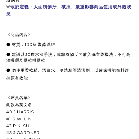
※
瑕疵定義：大面積髒汙、破損、嚴重影響商品使用或外觀狀
況
《商品內容》
⚫
材質：
100%
聚酯纖維
⚫
建議以
30
度水溫手洗，或將衣物反面放入洗衣袋機洗，不可高
溫曝曬及烘乾機烘乾
⚫
勿使用柔軟精、漂白水、冷洗精等清潔劑，以確保機能布料維
持原有效能
《球員名單》
此款為英文名
#0 J.HARRIS
#1 S.W. LIN
#2
P.K. SU
#5 J.GARDNER