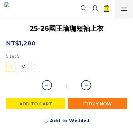
25-26國王瑜珈短袖上衣
NT$1,280
Size
: S
S
M
L
ADD TO CART
BUY NOW
Add to Wishlist