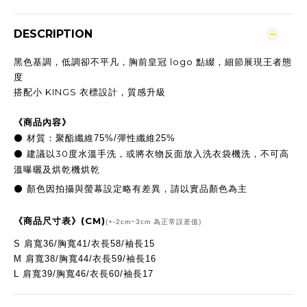
DESCRIPTION
黑色基調，低調卻不平凡，胸前皇冠 logo 點綴，細節展現王者態
度
搭配小 KINGS 衣標設計，質感升級
《商品內容》
⚫
材質：
聚酯纖維75%/彈性纖維25%
30
⚫
建議以
度水溫手洗，或將衣物反面放入洗衣袋機洗，不可高
溫曝曬及烘乾機烘乾
顏色因拍攝與螢幕設定略有差異，請以實品顏色為主
⚫
(CM)
《商品尺寸表》
(+-2cm~3cm 為正常誤差值)
S 肩寬36/胸寬41/衣長58/袖長15
M
肩寬38/胸寬44/衣長59/袖長16
L
肩寬39/胸寬46/衣長60/袖長17