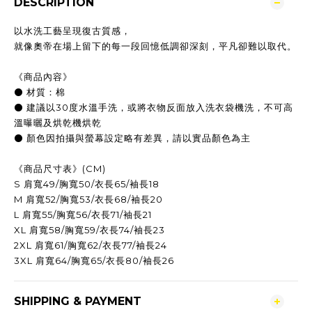
DESCRIPTION
以水洗工藝呈現復古質感，
就像奧帝在場上留下的每一段回憶低調卻深刻，平凡卻難以取代。
《商品內容》
⚫ 材質：棉
⚫ 建議以30度水溫手洗，或將衣物反面放入洗衣袋機洗，不可高
溫曝曬及烘乾機烘乾
⚫ 顏色因拍攝與螢幕設定略有差異，請以實品顏色為主
《商品尺寸表》(CM)
S 肩寬49/胸寬50/衣長65/袖長18
M 肩寬52/胸寬53/衣長68/袖長20
L 肩寬55/胸寬56/衣長71/袖長21
XL 肩寬58/胸寬59/衣長74/袖長23
2XL 肩寬61/胸寬62/衣長77/袖長24
3XL 肩寬64/胸寬65/衣長80/袖長26
SHIPPING & PAYMENT