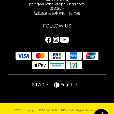
peggyyu@newtaipeikings.com
聯絡地址
新北市新莊區中華路一段75號
FOLLOW US
$
TWD
English
2022 Copyright © NEW TAIPEI KINGS All Rights Reserved.