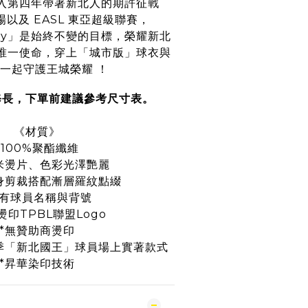
入第四年帶著新北人的期許征戰
場以及 EASL 東亞超級聯賽，
 City」是始終不變的目標，榮耀新北
唯一使命，穿上「城市版」球衣與
一起守護王城榮耀 ！
修長，下單前建議參考尺寸表。
《材質》
*100%聚酯纖維
米燙片、色彩光澤艷麗
身剪裁搭配漸層羅紋點綴
附有球員名稱與背號
燙印TPBL聯盟Logo
*無贊助商燙印
25球季「新北國王」球員場上實著款式
*昇華染印技術