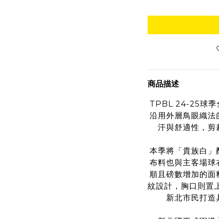
商品描述
TPBL 24-2
沿用外層鳥眼織法
汗與舒適性，剪
本季將「貴族白」
布料也與主客場球
順且磅數增加的面
紋設計，胸口則置上
新北市民打造