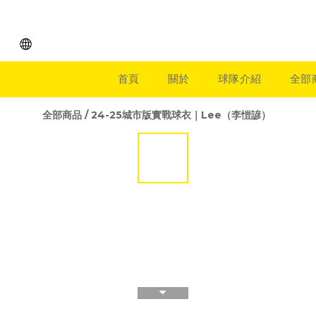
首頁
關於
球隊介紹
全部
全部商品
/
24-25城市版實戰球衣｜Lee（李愷諺）