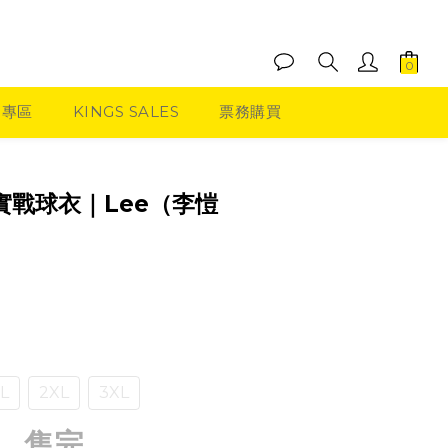
品專區
KINGS SALES
票務購買
版實戰球衣｜Lee（李愷
L
2XL
3XL
售完