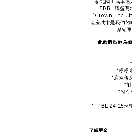
新北國王成軍邁
TPBL 職籃賽
「Crown The
這座城市是我們的
禁衛軍
此款版型較為
*榻榻
*肩線修
*
*附有
*TPBL 24-
了解更多