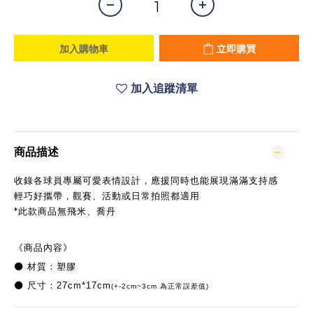
加入購物車
立即購買
加入追蹤清單
商品描述
收錄各球員專屬可愛表情設計，應援同時也能展現滿滿支持感
輕巧好攜帶，觀賽、活動或日常拍照都適用
*此款商品無飛米、喬丹
《商品內容》
⚫️
材質：塑膠
⚫️
尺寸：27cm*17cm
(+-2cm~3cm 為正常誤差值)