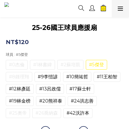
25-26國王球員應援扇
NT$120
球員
: #5傑登
#0杰倫
#1林書緯
#2蘇培凱
#5傑登
#8鍾理翔
#9李愷諺
#10簡祐哲
#11王柏智
#12林彥廷
#13呂政儒
#17蘇士軒
#19林金榜
#20熊祥泰
#24洪志善
#25奧帝
#26喬納森
#42沃許本