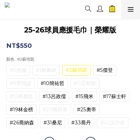
25-26球員應援毛巾｜榮耀版
NT$550
顏色
: #2蘇培凱
#0杰倫
#1林書緯
#2蘇培凱
#5傑登
#9李愷諺
#10簡祐哲
#11王柏智
#12林彥廷
#13呂政儒
#15飛米
#17蘇士軒
#19林金榜
#20熊祥泰
#25奧帝
#26喬納森
#31桑尼
#33喬丹
#42沃許本