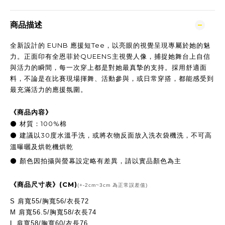
商品描述
全新設計的
EUNB 應援短Tee
，以亮眼的視覺呈現專屬於她的魅
力。正面印有全恩菲於QUEENS主視覺
人像
，捕捉她舞台上自信
與活力的瞬間，每一次穿上都是對她最真摯的支持。採用舒適面
料，不論是在比賽現場揮舞、活動參與，或日常穿搭，都能感受到
最
充滿活力的應援氛圍
。
《商品內容》
100%
⚫
材質：
棉
30
⚫
建議以
度水溫手洗，或將衣物反面放入洗衣袋機洗，不可高
溫曝曬及烘乾機烘乾
顏色因拍攝與螢幕設定略有差異，請以實品顏色為主
⚫
(CM)
《商品尺寸表》
(+-2cm~3cm 為正常誤差值)
S 肩寬55/胸寬56/衣長72
M
肩寬56.5/胸寬58/衣長74
L
肩寬58/胸寬60/衣長76