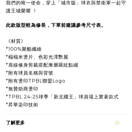
我們的唯一使命，穿上「城市版」球衣與禁衛軍一起守
護王城榮耀 ！
此款版型較為修長，下單前建議參考尺寸表。
《材質》
*100%聚酯纖維
*榻榻米燙片、色彩光澤艷麗
*肩線修身剪裁搭配漸層羅紋點綴
*附有球員名稱與背號
*附有燙印TPBL聯盟Logo
*無贊助商燙印
*TPBL 24-25球季「新北國王」球員場上實著款式
*昇華染印技術
了解更多