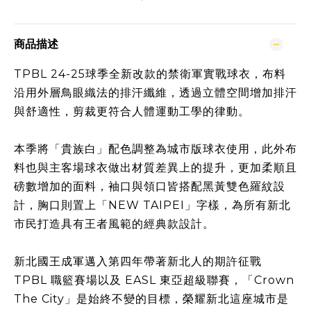
商品描述
TPBL 24-25球季全新改款的禁衛軍實戰球衣，布料
沿用外層鳥眼織法的排汗纖維，透過立體空間增加排汗
與舒適性，剪裁更符合人體運動工學的律動。
本季將「貴族白」配色調整為城市版球衣使用，此外布
料也與主客場球衣做出材質差異上的提升，更加柔順且
磅數增加的面料，袖口與領口皆搭配黑黃雙色羅紋設
計，胸口則置上「NEW TAIPEI」字樣，為所有新北
市民打造具有王者風範的經典款設計。
新北國王成軍邁入第四年帶著新北人的期許征戰
TPBL 職籃賽場以及 EASL 東亞超級聯賽，「Crown
The City」是始終不變的目標，榮耀新北這座城市是