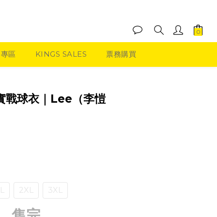
品專區
KINGS SALES
票務購買
版實戰球衣｜Lee（李愷
L
2XL
3XL
售完