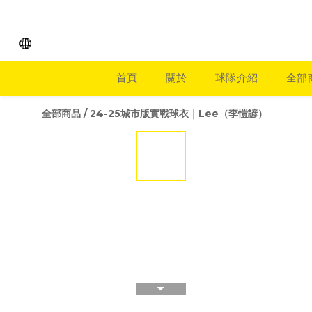
首頁
關於
球隊介紹
全部
全部商品
/
24-25城市版實戰球衣｜Lee（李愷諺）