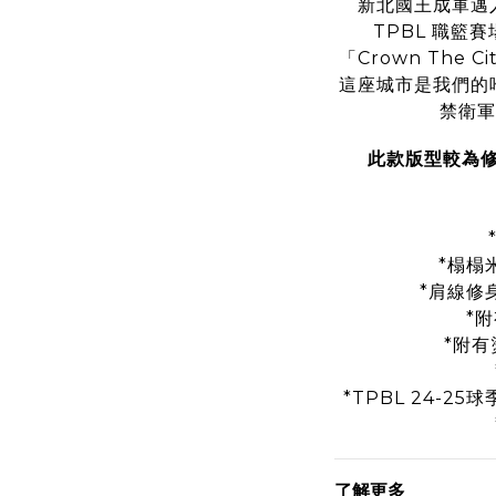
新北國王成軍邁
TPBL 職籃賽
「Crown The
這座城市是我們的
禁衛軍
此款版型較為
*榻榻
*肩線修
*
*附有
*TPBL 24-
了解更多