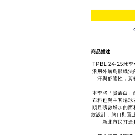
商品描述
TPBL 24-2
沿用外層鳥眼織法
汗與舒適性，剪
本季將「貴族白」
布料也與主客場球
順且磅數增加的面
紋設計，胸口則置上
新北市民打造