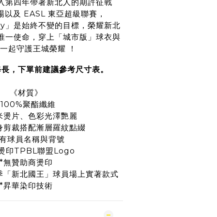
入第四年帶著新北人的期許征戰
場以及 EASL 東亞超級聯賽，
 City」是始終不變的目標，榮耀新北
唯一使命，穿上「城市版」球衣與
一起守護王城榮耀 ！
修長，下單前建議參考尺寸表。
《材質》
*100%聚酯纖維
米燙片、色彩光澤艷麗
身剪裁搭配漸層羅紋點綴
附有球員名稱與背號
燙印TPBL聯盟Logo
*無贊助商燙印
25球季「新北國王」球員場上實著款式
*昇華染印技術