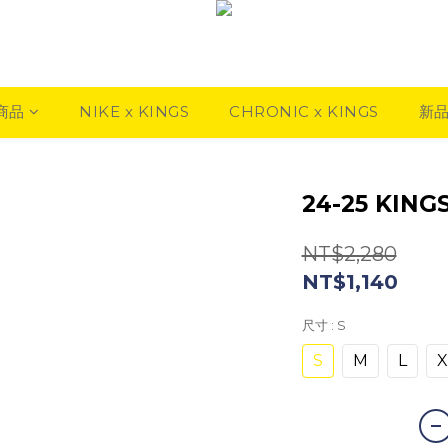
商品
NIKE x KINGS
CHRONIC x KINGS
新
24-25 KING
NT$2,280
NT$1,140
尺寸
: S
S
M
L
X