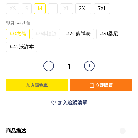
XS
S
M
L
XL
2XL
3XL
球員
: #0杰倫
#0杰倫
#9李愷諺
#20熊祥泰
#31桑尼
#42沃許本
加入購物車
立即購買
加入追蹤清單
商品描述