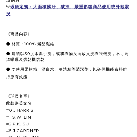
※
瑕疵定義：大面積髒汙、破損、嚴重影響商品使用或外觀狀
況
《商品內容》
⚫
材質：
100%
聚酯纖維
⚫
建議以
30
度水溫手洗，或將衣物反面放入洗衣袋機洗，不可高
溫曝曬及烘乾機烘乾
⚫
勿使用柔軟精、漂白水、冷洗精等清潔劑，以確保機能布料維
持原有效能
《球員名單》
此款為英文名
#0 J.HARRIS
#1 S.W. LIN
#2
P.K. SU
#5 J.GARDNER