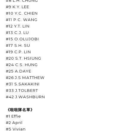
#8 L.H. CHUNG
#9 K.Y. LEE
#10 Y.C. CHIEN
#11 P.C. WANG
#12 Y.T. LIN
#13 C.J. LU
#15 O.OLUJOBI
#17 S.H. SU
#19 C.P. LIN
#20 S.T. HSIUNG
#24 C.S. HUNG
#25 A.DAYE
#26 J.S MATTHEW
#31 S.SAKAKINI
#33 J.TOLBERT
#42 J.WASHBURN
《啦啦隊名單》
#1
Effie
#2 April
#5 Vivian