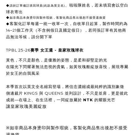
、啦啦隊姓名，若未填寫會以空白
◆
請於訂單備註填寫球員
(
此款為英文名
)
球衣寄出
◆
如非商品本身燙印與製作瑕疵，客製化商品售出後恕不接受退換貨
客製化訂單每週一統一收單一次，自收單日起算，製作時間約為
◆
14–21個工作天（不含例假日及國定假日），
若同張訂單有其他商
品無法等候，請分開下單
TPBL 25-26
賽季 女王週 - 皇家玫瑰球衣
黃色，不只是顏色，是優雅的姿態，是柔和卻堅定的光
在陽光下閃耀著無法忽視的貴氣，如黃玫瑰般綻放喜悅，展現專屬
於女王的自我風采
本季首次以
英文全名縮寫
登場，將信念濃縮成最純粹的識別象徵
側邊裁片
KINGS 與 QUEENS 並列設計
，不只是並肩，更是彼此
成就—在場上、在生活裡，一同綻放屬於
NTK
的耀眼光芒
讓皇家玫瑰美麗綻放
※如非商品本身燙印與製作瑕疵，客製化商品售出後恕不接受
退換貨