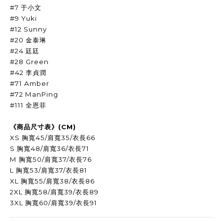
#7 于小文
#9 Yuki
#12 Sunny
#20 金泰琳
#24 廷廷
#28 Green
#42 李貞潤
#71 Amber
#72 ManPing
#111 全恩菲
《商品尺寸表》
(CM)
XS
胸寬
45/
肩寬
35/
衣長
66
S
胸寬
48/
肩寬
36/
衣長
71
M
胸寬
50/
肩寬
37/
衣長
76
L
胸寬
53/
肩寬
37/
衣長
81
XL
胸寬
55/
肩寬
38/
衣長
86
2XL
胸寬
58/
肩寬
39/
衣長
89
3XL 胸寬60/肩寬39/衣長91