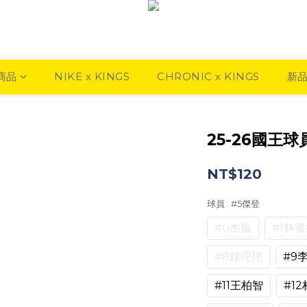
商品
NIKE x KINGS
CHRONIC x KINGS
新
25-26國王
NT$120
球員
: #5傑登
#0杰倫
#1林
#8鍾理翔
#9
#11王柏智
#1