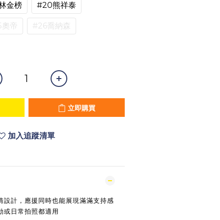
9林金榜
#20熊祥泰
5奧帝
#26喬納森
立即購買
加入追蹤清單
情設計，應援同時也能展現滿滿支持感
動或日常拍照都適用