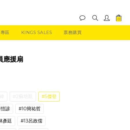
品專區
KINGS SALES
票務購買
立即購買
球員應援扇
書緯
#2蘇培凱
#5傑登
李愷諺
#10簡祐哲
2林彥廷
#13呂政儒