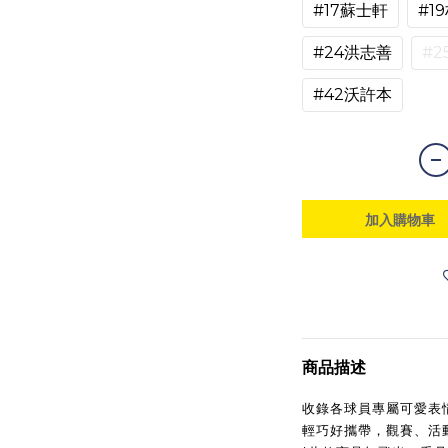
#17蘇士軒
#1
#24洪志善
#2
#42沃許本
加入購物車
商品描述
收錄各球員專屬可愛表
輕巧好攜帶，觀賽、活