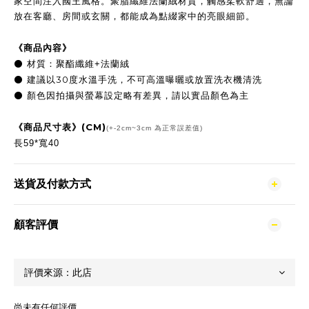
家空間注入國王風格。聚脂纖維法蘭絨材質，觸感柔軟舒適，無論
放在客廳、房間或玄關，都能成為點綴家中的亮眼細節。
《商品內容》
⚫
材質：聚酯纖維+法蘭絨
30
⚫
建議以
度水溫手洗，不可高溫曝曬或放置洗衣機清洗
顏色因拍攝與螢幕設定略有差異，請以實品顏色為主
⚫
(CM)
《商品尺寸表》
(+-2cm~3cm 為正常誤差值)
長59*寬40
送貨及付款方式
顧客評價
尚未有任何評價