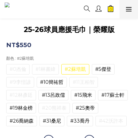
25-26球員應援毛巾｜榮耀版
NT$550
顏色
: #2蘇培凱
#0杰倫
#1林書緯
#2蘇培凱
#5傑登
#9李愷諺
#10簡祐哲
#11王柏智
#12林彥廷
#13呂政儒
#15飛米
#17蘇士軒
#19林金榜
#20熊祥泰
#25奧帝
#26喬納森
#31桑尼
#33喬丹
#42沃許本