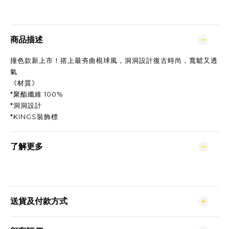
商品描述
撞色款新上市！搭上最夯曲棍球風，洞洞設計復古時尚，寬鬆又透
氣
《材質》
*聚酯纖維 100%
*洞洞設計
*KINGS裝飾標
了解更多
送貨及付款方式