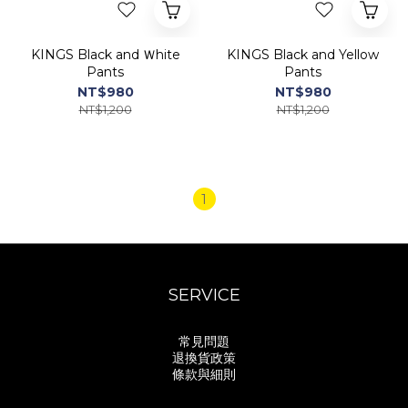
KINGS Black and Ｗhite
KINGS Black and Yellow
Pants
Pants
NT$980
NT$980
NT$1,200
NT$1,200
1
SERVICE
常見問題
退換貨政策
條款與細則