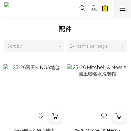
配件
Sort by
24 Items per page
25-26國王KINGS地毯
25-26 Mitchell & Ness X