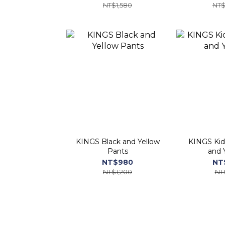
NT$1,580
NT$
KINGS Black and Yellow
KINGS Kid
Pants
and 
NT$980
NT
NT$1,200
NT