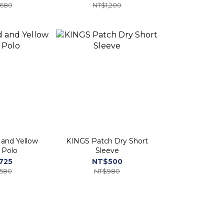
,680
NT$1,200
and Yellow
KINGS Patch Dry Short
 Polo
Sleeve
725
NT$500
,580
NT$980