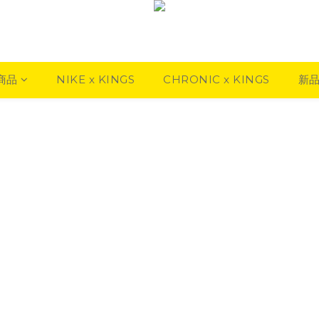
商品
NIKE x KINGS
CHRONIC x KINGS
新