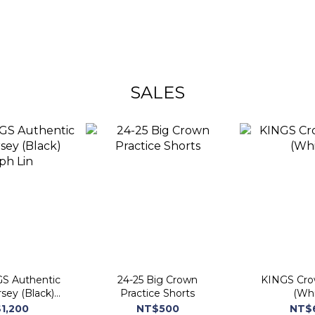
SALES
GS Authentic
24-25 Big Crown
KINGS Cro
sey (Black)
Practice Shorts
(Whi
ph Lin
1,200
NT$500
NT$