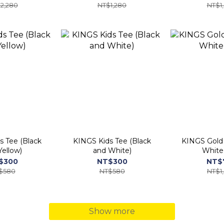
2,280
NT$1,280
NT$1
s Tee (Black
KINGS Kids Tee (Black
KINGS Gold 
Yellow)
and White)
White
$300
NT$300
NT$
$580
NT$580
NT$1
Show more