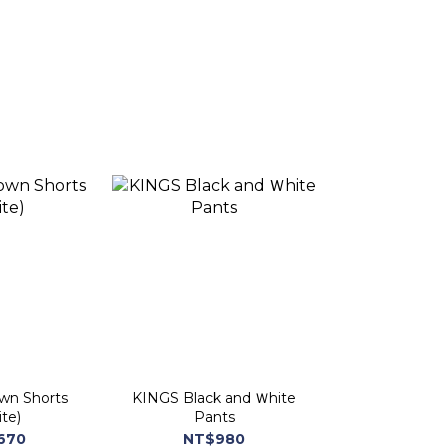
wn Shorts
KINGS Black and Ｗhite
te)
Pants
670
NT$980