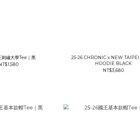
國王刺繡大學Tee｜黑
25-26 CHRONIC x NEW TAIPEI
HOODIE BLACK
NT$1,580
NT$3,680