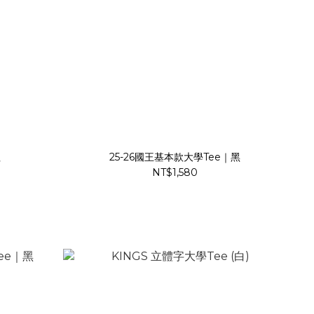
紅
25-26國王基本款大學Tee｜黑
NT$1,580