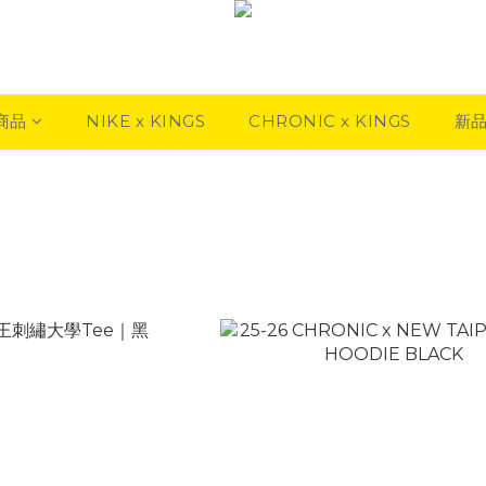
商品
NIKE x KINGS
CHRONIC x KINGS
新